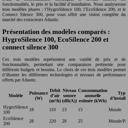
fonctionnalités, le prix et la facilité d’installation. Nous analyserons
trois modèles phares : l’HygroSilence 100, l’EcoSilence 200, et le
Connect Silence 300, pour vous offrir une vision complète du
marché des extracteurs Atlantic.
Présentation des modèles comparés :
HygroSilence 100, EcoSilence 200 et
connect silence 300
Ces trois modèles représentent une variété de prix et de
fonctionnalités, permettant une comparaison pertinente pour
différents budgets et besoins. Le choix de ces trois modèles permet
d’illustrer les différentes technologies et niveaux de performance
offerts par Atlantic.
Débit
Niveau
Consommation
Puissance
Type
Modèle
d’air
sonore
annuelle
(W)
d’installa
(m³/h)
(dB(A))
estimée (kWh)
HygroSilence
18
110
23
15
Murale
100
EcoSilence
28
220
28
25
Murale/Pl
200