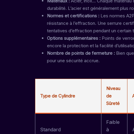
Matériaux :
Acier, inox… Chaque matériau 
durabilité. L’acier est généralement plus ro
Normes et certifications :
Les normes A2P 
résistance à l’effraction. Une serrure cert
tentatives d’effraction pendant un certain
Options supplémentaires :
Points de verrou
encore la protection et la facilité d’utilisati
Nombre de points de fermeture :
Bien que
pour une sécurité accrue.
Niveau
Type de Cylindre
de
Sûreté
Faible
Standard
à