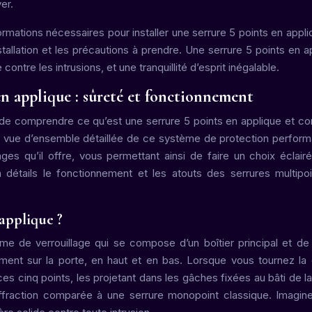
er.
formations nécessaires pour installer une serrure 5 points en appli
stallation et les précautions à prendre. Une serrure 5 points en a
ontre les intrusions, et une tranquillité d’esprit inégalable.
en applique : sûreté et fonctionnement
ial de comprendre ce qu’est une serrure 5 points en applique et 
ne vue d’ensemble détaillée de ce système de protection perform
es qu’il offre, vous permettant ainsi de faire un choix éclair
en détails le fonctionnement et les atouts des serrures multipo
 applique ?
me de verrouillage qui se compose d’un boîtier principal et de
lement sur la porte, en haut et en bas. Lorsque vous tournez la 
cinq points, les projetant dans les gâches fixées au bâti de la
ffraction comparée à une serrure monopoint classique. Imagin