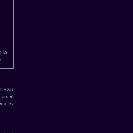
e la
e
on vous
 projet
ous les