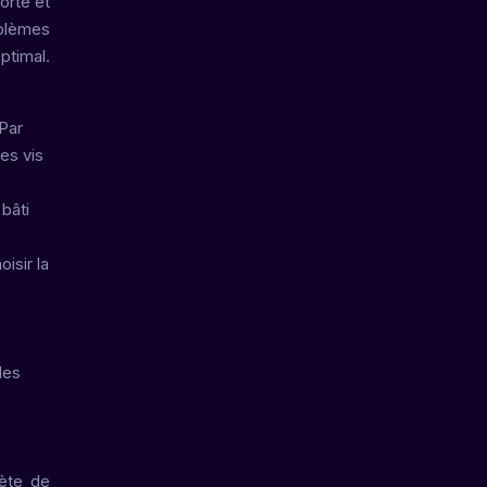
porte et
oblèmes
ptimal.
 Par
es vis
bâti
isir la
les
lète de