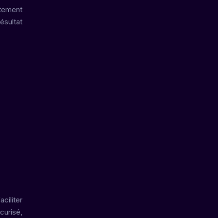
ctement
ésultat
ciliter
curisé,