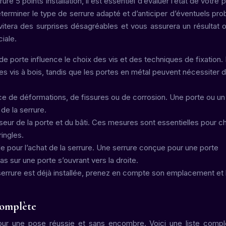
ure 5 points installation, il est essentiel d’évaluer l’état de votre 
terminer le type de serrure adapté et d’anticiper d’éventuels pr
vitera des surprises désagréables et vous assurera un résultat o
iale.
de porte influence le choix des vis et des techniques de fixation.
s vis à bois, tandis que les portes en métal peuvent nécessiter d
nce de déformations, de fissures ou de corrosion. Une porte ou un 
e la serrure.
seur de la porte et du bâti. Ces mesures sont essentielles pour cho
ringles.
e pour l’achat de la serrure. Une serrure conçue pour une porte
s sur une porte s’ouvrant vers la droite.
serrure est déjà installée, prenez en compte son emplacement et 
 complète
 pour une pose réussie et sans encombre. Voici une liste comp