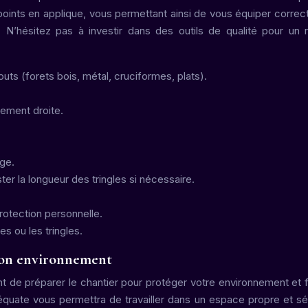
ltipoints en applique, vous permettant ainsi de vous équiper corre
s. N’hésitez pas à investir dans des outils de qualité pour un r
ts (forets bois, métal, cruciformes, plats).
itement droite.
ge.
er la longueur des tringles si nécessaire.
protection personnelle.
es ou les tringles.
 son environnement
t de préparer le chantier pour protéger votre environnement et fa
quate vous permettra de travailler dans un espace propre et sé