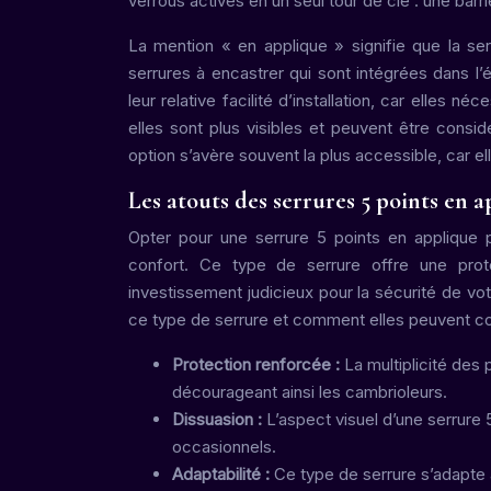
verrous activés en un seul tour de clé : une barri
La mention « en applique » signifie que la ser
serrures à encastrer qui sont intégrées dans l’
leur relative facilité d’installation, car elles 
elles sont plus visibles et peuvent être consi
option s’avère souvent la plus accessible, car e
Les atouts des serrures 5 points en ap
Opter pour une serrure 5 points en applique p
confort. Ce type de serrure offre une prote
investissement judicieux pour la sécurité de vot
ce type de serrure et comment elles peuvent con
Protection renforcée :
La multiplicité des 
décourageant ainsi les cambrioleurs.
Dissuasion :
L’aspect visuel d’une serrure 
occasionnels.
Adaptabilité :
Ce type de serrure s’adapte à