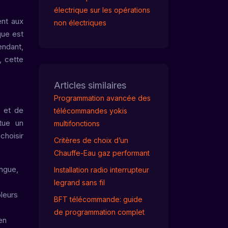
électrique sur les opérations
ent aux
non électriques
que est
endant,
, cette
Articles similaires
Programmation avancée des
n et de
télécommandes yokis
itue un
multifonctions
choisir
Critères de choix d’un
Chauffe-Eau gaz performant
ongue,
Installation radio interrupteur
legrand sans fil
oleurs
BFT télécommande: guide
de programmation complet
en