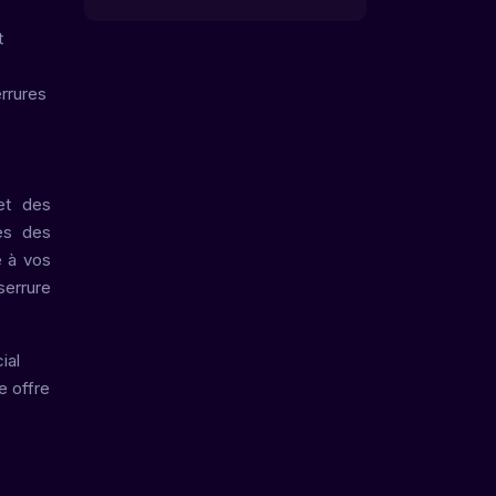
t
errures
 et des
ues des
e à vos
serrure
ial
e offre