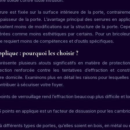
ère solide contre toute intrusion.
rure est fixée sur la surface intérieure de la porte, contrairem
épaisseur de la porte. L’avantage principal des serrures en appli
nécessitent moins de modifications sur la structure de la porte. Cep
dérées comme moins esthétiques par certains. Pour un bricoleur
lle requiert moins de compétences et d’outils spécifiques.
plique : pourquoi les choisir ?
résente plusieurs atouts significatifs en matière de protectio
ction renforcée contre les tentatives d’effraction et const
re domicile. Examinons plus en détail les raisons pour lesquelles 
tribuer à sécuriser votre foyer.
points de verrouillage rend l’effraction beaucoup plus difficile et l
5 points en applique est un facteur de dissuasion pour les cambri
 différents types de portes, qu’elles soient en bois, en métal ou 