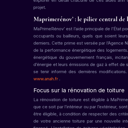
explorer en détail chacune de ces aides afin q
projet.
Maprimerénov’ : le pilier central de l
MaPrimeRénov’ est l’aide principale de l’État pou
occupants ou bailleurs, quels que soient leu
derniers. Cette prime est versée par l’Agence Na
de la performance énergétique des logements. M
énergétique du gouvernement français, incita
d’énergie et leurs émissions de gaz à effet de 
se tenir informé des dernières modifications
www.anah.fr
.
Focus sur la rénovation de toiture
La rénovation de toiture est éligible à MaPrime
que ce soit par l’intérieur ou par l’extérieur, 
être éligible, à condition de respecter des cr
de votre ancienne toiture par une nouvelle in