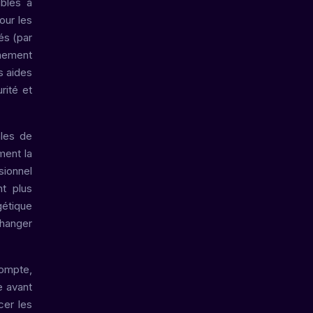
ibles à
our les
és (par
nnement
s aides
rité et
ales de
ment la
sionnel
t plus
gétique
changer
compte,
e avant
cer les