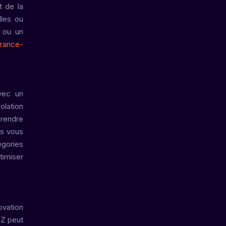
t de la
lles ou
 ou un
rance-
vec un
olation
rendre
es vous
égories
timiser
ovation
TZ peut