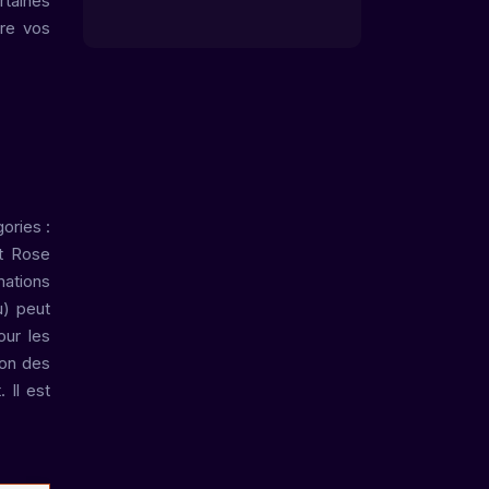
rtaines
ire vos
ories :
et Rose
mations
u) peut
our les
ion des
Il est