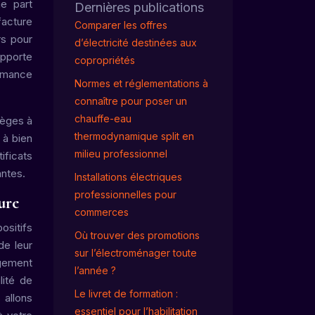
ne part
Dernières publications
facture
Comparer les offres
rs pour
d’électricité destinées aux
apporte
copropriétés
ormance
Normes et réglementations à
connaître pour poser un
chauffe-eau
ièges à
thermodynamique split en
 à bien
milieu professionnel
ificats
antes.
Installations électriques
professionnelles pour
ure
commerces
ositifs
Où trouver des promotions
de leur
sur l’électroménager toute
ogement
l’année ?
lité de
Le livret de formation :
 allons
essentiel pour l’habilitation