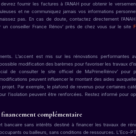
s devrez fournir les factures à l’ANAH pour obtenir le versemen
uduleuses et ne communiquez jamais vos informations personne
aissez pas. En cas de doute, contactez directement l’ANAH
r un conseiller France Rénov’ près de chez vous sur le site
F
ents. L’accent est mis sur les rénovations performantes a
sible modification des barèmes pour favoriser les travaux d’is
ial de consulter le site officiel de MaPrimeRénov’ pour p
modifications peuvent influencer le montant des aides auxquell
tre projet. Par exemple, le plafond de revenus pour certaines cat
ur l’isolation peuvent être renforcées. Restez informé pour op
un financement complémentaire
 bancaire sans intérêts destiné à financer les travaux de rén
s occupants ou bailleurs, sans conditions de ressources. L’Eco-P