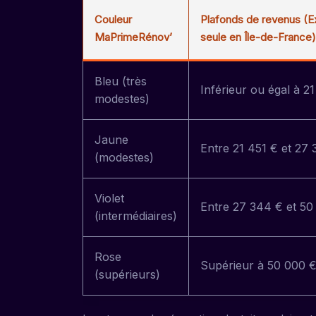
Couleur
Plafonds de revenus (
MaPrimeRénov’
seule en Île-de-France)
Bleu (très
Inférieur ou égal à 2
modestes)
Jaune
Entre 21 451 € et 27 
(modestes)
Violet
Entre 27 344 € et 50
(intermédiaires)
Rose
Supérieur à 50 000 
(supérieurs)