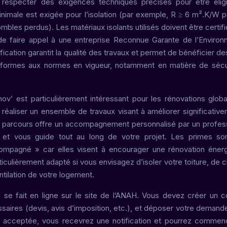
 respecter des exigences techniques précises pour être élig
imale est exigée pour l’isolation (par exemple, R ≥ 6 m².K/W p
es perdus). Les matériaux isolants utilisés doivent être certifi
l de faire appel à une entreprise Reconnue Garante de l’Enviro
ification garantit la qualité des travaux et permet de bénéficier de
conformes aux normes en vigueur, notamment en matière de sécu
 est particulièrement intéressant pour les rénovations glob
nt réaliser un ensemble de travaux visant à améliorer significative
 parcours offre un accompagnement personnalisé par un profes
 et vous guide tout au long de votre projet. Les primes son
ompagné » car elles visent à encourager une rénovation éner
iculièrement adapté si vous envisagez d’isoler votre toiture, de 
tilation de votre logement.
 fait en ligne sur le site de l’ANAH. Vous devez créer un 
essaires (devis, avis d’imposition, etc.), et déposer votre demand
 acceptée, vous recevrez une notification et pourrez commen