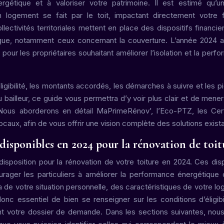
rgétique et à valoriser votre patrimoine. Il est estimé qu’u
un logement se fait par le toit, impactant directement votre 
llectivités territoriales mettent en place des dispositifs financie
tique, notamment ceux concernant la couverture. L’année 2024 
 pour les propriétaires souhaitant améliorer l’isolation et la perf
gibilité, les montants accordés, les démarches à suivre et les p
bailleur, ce guide vous permettra d’y voir plus clair et de mener
. Nous aborderons en détail MaPrimeRénov’, l’Eco-PTZ, les Cert
ocaux, afin de vous offrir une vision complète des solutions exist
disponibles en 2024 pour la rénovation de toit
isposition pour la rénovation de votre toiture en 2024. Ces disp
urager les particuliers à améliorer la performance énergétique 
 de votre situation personnelle, des caractéristiques de votre l
onc essentiel de bien se renseigner sur les conditions d’éligibi
t votre dossier de demande. Dans les sections suivantes, nous