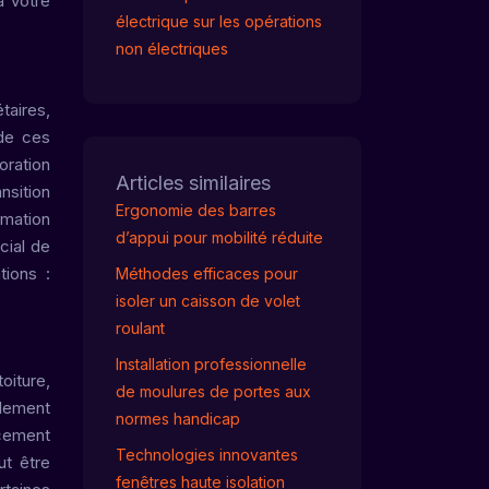
à votre
électrique sur les opérations
non électriques
taires,
 de ces
oration
Articles similaires
nsition
Ergonomie des barres
mmation
d’appui pour mobilité réduite
cial de
tions :
Méthodes efficaces pour
isoler un caisson de volet
roulant
Installation professionnelle
oiture,
de moulures de portes aux
alement
normes handicap
acement
Technologies innovantes
ut être
fenêtres haute isolation