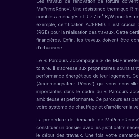
Les travaux de rénovation de toiture doivent
MaPrimeRénov’. Une résistance thermique R min
combles aménagés et R ≥ 7 m².K/W pour les combl
exemple, certification ACERMI). Il est crucia
(RGE) pour la réalisation des travaux. Cette cert
financières. Enfin, les travaux doivent être 
d’urbanisme.
Le « Parcours accompagné » de MaPrimeRénov’
toiture. Il s’adresse aux propriétaires souhaita
performance énergétique de leur logement. Ce
(Accompagnateur Rénov’) qui vous conseille
importantes dans le cadre du « Parcours acc
ambitieuse et performante. Ce parcours est part
votre système de chauffage et d’améliorer la ven
La procédure de demande de MaPrimeRénov’ se
constituer un dossier avec les justificatifs néc
le début des travaux. Une fois votre demande