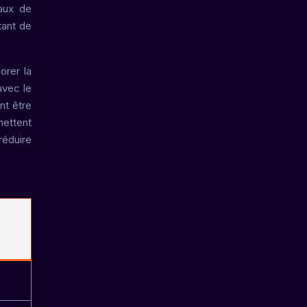
vaux de
tant de
orer la
avec le
nt être
mettent
réduire