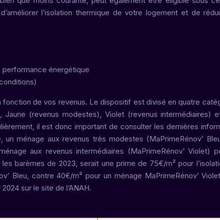
s, bien que moins courante, peut également être éligible sous ce
t d’améliorer l’isolation thermique de votre logement et de rédu
e performance énergétique
 conditions)
onction de vos revenus. Le dispositif est divisé en quatre catég
 Jaune (revenus modestes), Violet (revenus intermédiaires) 
ièrement, il est donc important de consulter les dernières infor
ple, un ménage aux revenus très modestes (MaPrimeRénov’ Ble
 ménage aux revenus intermédiaires (MaPrimeRénov’ Violet) p
les barèmes de 2023, serait une prime de 75€/m² pour l’isolat
’ Bleu, contre 40€/m² pour un ménage MaPrimeRénov’ Violet. 
 2024 sur le site de l’ANAH.