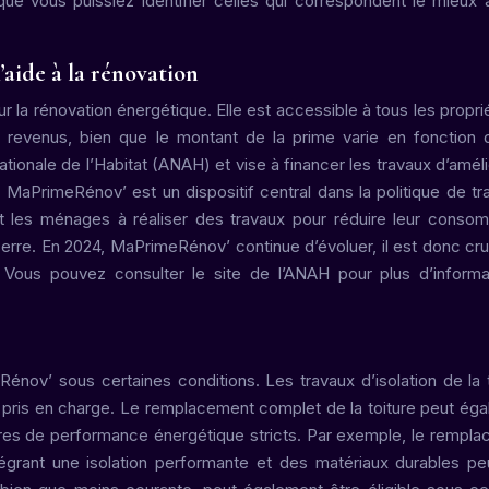
ue vous puissiez identifier celles qui correspondent le mieux 
’aide à la rénovation
r la rénovation énergétique. Elle est accessible à tous les proprié
rs revenus, bien que le montant de la prime varie en fonction
tionale de l’Habitat (ANAH) et vise à financer les travaux d’améli
aPrimeRénov’ est un dispositif central dans la politique de tra
nt les ménages à réaliser des travaux pour réduire leur conso
serre. En 2024, MaPrimeRénov’ continue d’évoluer, il est donc cru
. Vous pouvez consulter le site de l’ANAH pour plus d’informa
Rénov’ sous certaines conditions. Les travaux d’isolation de la t
sont pris en charge. Le remplacement complet de la toiture peut ég
itères de performance énergétique stricts. Par exemple, le rempl
tégrant une isolation performante et des matériaux durables pe