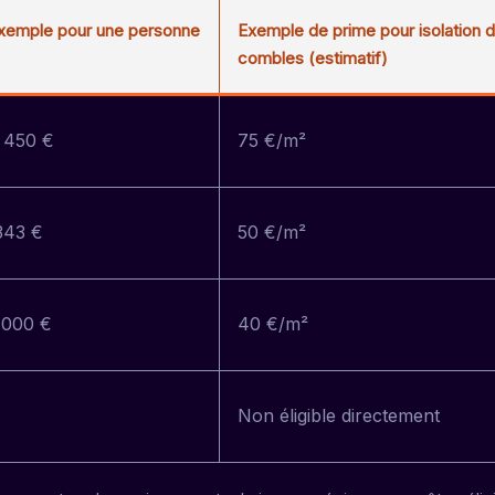
Exemple pour une personne
Exemple de prime pour isolation 
combles (estimatif)
1 450 €
75 €/m²
343 €
50 €/m²
 000 €
40 €/m²
€
Non éligible directement