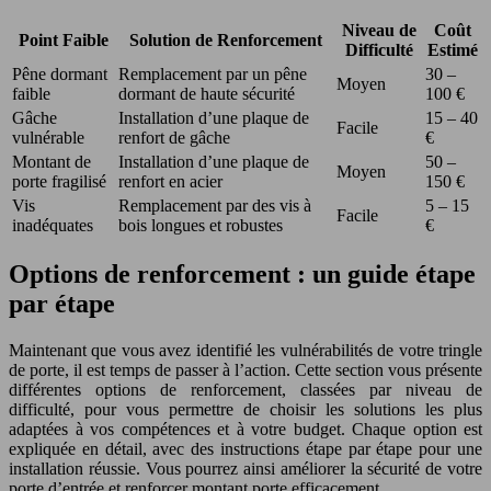
Niveau de
Coût
Point Faible
Solution de Renforcement
Difficulté
Estimé
Pêne dormant
Remplacement par un pêne
30 –
Moyen
faible
dormant de haute sécurité
100 €
Gâche
Installation d’une plaque de
15 – 40
Facile
vulnérable
renfort de gâche
€
Montant de
Installation d’une plaque de
50 –
Moyen
porte fragilisé
renfort en acier
150 €
Vis
Remplacement par des vis à
5 – 15
Facile
inadéquates
bois longues et robustes
€
Options de renforcement : un guide étape
par étape
Maintenant que vous avez identifié les vulnérabilités de votre tringle
de porte, il est temps de passer à l’action. Cette section vous présente
différentes options de renforcement, classées par niveau de
difficulté, pour vous permettre de choisir les solutions les plus
adaptées à vos compétences et à votre budget. Chaque option est
expliquée en détail, avec des instructions étape par étape pour une
installation réussie. Vous pourrez ainsi améliorer la sécurité de votre
porte d’entrée et renforcer montant porte efficacement.