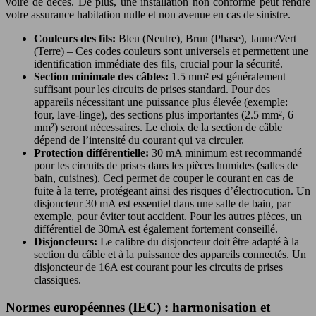
voire de décès. De plus, une installation non conforme peut rendre
votre assurance habitation nulle et non avenue en cas de sinistre.
Couleurs des fils:
Bleu (Neutre), Brun (Phase), Jaune/Vert
(Terre) – Ces codes couleurs sont universels et permettent une
identification immédiate des fils, crucial pour la sécurité.
Section minimale des câbles:
1.5 mm² est généralement
suffisant pour les circuits de prises standard. Pour des
appareils nécessitant une puissance plus élevée (exemple:
four, lave-linge), des sections plus importantes (2.5 mm², 6
mm²) seront nécessaires. Le choix de la section de câble
dépend de l’intensité du courant qui va circuler.
Protection différentielle:
30 mA minimum est recommandé
pour les circuits de prises dans les pièces humides (salles de
bain, cuisines). Ceci permet de couper le courant en cas de
fuite à la terre, protégeant ainsi des risques d’électrocution. Un
disjoncteur 30 mA est essentiel dans une salle de bain, par
exemple, pour éviter tout accident. Pour les autres pièces, un
différentiel de 30mA est également fortement conseillé.
Disjoncteurs:
Le calibre du disjoncteur doit être adapté à la
section du câble et à la puissance des appareils connectés. Un
disjoncteur de 16A est courant pour les circuits de prises
classiques.
Normes européennes (IEC) : harmonisation et