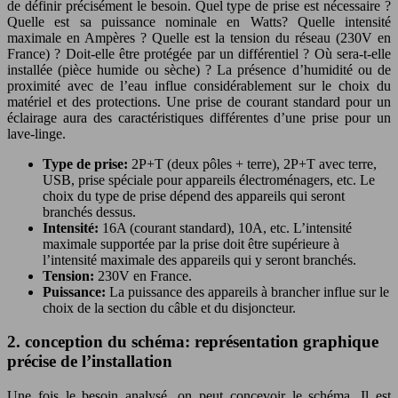
de définir précisément le besoin. Quel type de prise est nécessaire ?
Quelle est sa puissance nominale en Watts? Quelle intensité
maximale en Ampères ? Quelle est la tension du réseau (230V en
France) ? Doit-elle être protégée par un différentiel ? Où sera-t-elle
installée (pièce humide ou sèche) ? La présence d’humidité ou de
proximité avec de l’eau influe considérablement sur le choix du
matériel et des protections. Une prise de courant standard pour un
éclairage aura des caractéristiques différentes d’une prise pour un
lave-linge.
Type de prise:
2P+T (deux pôles + terre), 2P+T avec terre,
USB, prise spéciale pour appareils électroménagers, etc. Le
choix du type de prise dépend des appareils qui seront
branchés dessus.
Intensité:
16A (courant standard), 10A, etc. L’intensité
maximale supportée par la prise doit être supérieure à
l’intensité maximale des appareils qui y seront branchés.
Tension:
230V en France.
Puissance:
La puissance des appareils à brancher influe sur le
choix de la section du câble et du disjoncteur.
2. conception du schéma: représentation graphique
précise de l’installation
Une fois le besoin analysé, on peut concevoir le schéma. Il est