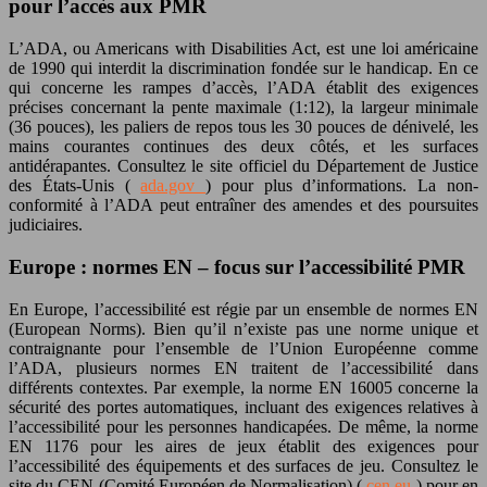
pour l’accès aux PMR
L’ADA, ou Americans with Disabilities Act, est une loi américaine
de 1990 qui interdit la discrimination fondée sur le handicap. En ce
qui concerne les rampes d’accès, l’ADA établit des exigences
précises concernant la pente maximale (1:12), la largeur minimale
(36 pouces), les paliers de repos tous les 30 pouces de dénivelé, les
mains courantes continues des deux côtés, et les surfaces
antidérapantes. Consultez le site officiel du Département de Justice
des États-Unis (
ada.gov
) pour plus d’informations. La non-
conformité à l’ADA peut entraîner des amendes et des poursuites
judiciaires.
Europe : normes EN – focus sur l’accessibilité PMR
En Europe, l’accessibilité est régie par un ensemble de normes EN
(European Norms). Bien qu’il n’existe pas une norme unique et
contraignante pour l’ensemble de l’Union Européenne comme
l’ADA, plusieurs normes EN traitent de l’accessibilité dans
différents contextes. Par exemple, la norme EN 16005 concerne la
sécurité des portes automatiques, incluant des exigences relatives à
l’accessibilité pour les personnes handicapées. De même, la norme
EN 1176 pour les aires de jeux établit des exigences pour
l’accessibilité des équipements et des surfaces de jeu. Consultez le
site du CEN (Comité Européen de Normalisation) (
cen.eu
) pour en