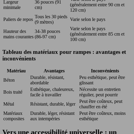
Largeur
36 pouces (91
(généralement entre 90 cm et
minimale
cm)
120 cm)
Tous les 30 pieds
Paliers de repos
Varie selon le pays
(9 mètres)
Varie selon le pays
Hauteur des
34-38 pouces
(généralement entre 85 cm et
mains courantes
(86-97 cm)
100 cm)
Tableau des matériaux pour rampes : avantages et
inconvénients
Matériau
Avantages
Inconvénients
Durable, résistant,
Peu esthétique, peut être
Béton
abordable
glissant
Esthétique, chaleureux,
Nécessite un entretien
Bois traité
facile à travailler
régulier, peut pourrir
Peut être coûteux, peut
Métal
Résistant, durable, léger
chauffer en été
Matériaux
Durable, léger, résistant
Peut être coûteux, moins
composites
aux intempéries
esthétique
Vers une accessibilité universelle : un